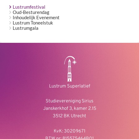
Lustrumfestival
Oud-Besturendag
Inhoudelijk Evenement
Lustrum Toneelstuk
Lustrumgala
Lustrum Superlatief
Studievereniging Sirius
Janskerkhof 3, kamer 2.15
3512 BK Utrecht
KvK: 30209671
BTW nr: 815575464B01