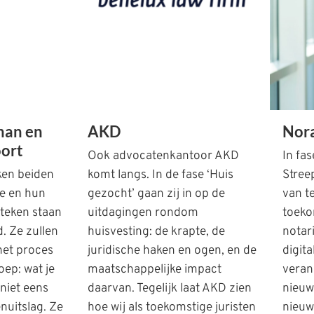
man en
AKD
Nora
oort
Ook advocatenkantoor AKD
In fas
ken beiden
komt langs. In de fase ‘Huis
Stree
te en hun
gezocht’ gaan zij in op de
van t
 teken staan
uitdagingen rondom
toeko
. Ze zullen
huisvesting: de krapte, de
notari
het proces
juridische haken en ogen, en de
digita
ep: wat je
maatschappelijke impact
verand
 niet eens
daarvan. Tegelijk laat AKD zien
nieuw
nuitslag. Ze
hoe wij als toekomstige juristen
nieuw