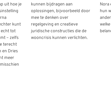
p uit hoe je
kunnen bijdragen aan
Nora e
sinstelling
oplossingen, bijvoorbeeld door
hun w
arna
mee te denken over
ander
echter kunt
regelgeving en creatieve
welke
 echt tot
juridische constructies die de
belang
mt – zelfs
wooncrisis kunnen verlichten.
e terecht
n en Dries
ent meer
 misschien